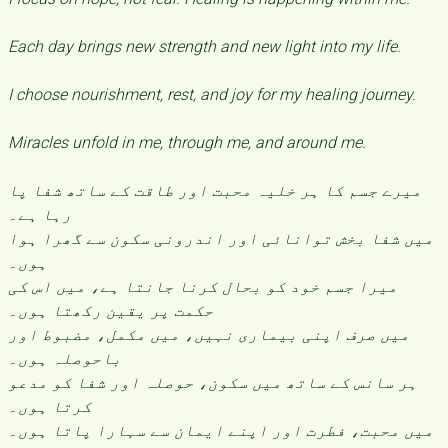
Each day brings new strength and new light into my life.
I choose nourishment, rest, and joy for my healing journey.
Miracles unfold in me, through me, and around me.
میرے جسم کا ہر خلیہ محبت اور طاقت کے ساتھ شفا پا
رہا ہے۔
میں شفا بخش توانائی اور اندرونی سکون سے گھرا ہوا
ہوں۔
میرا جسم خود کو بحال کرنا جانتا ہے، میں اس کی
حکمت پر یقین رکھتا ہوں۔
میں صرف اپنی بیماری نہیں، میں مکمل، مضبوط اور
باحوصلہ ہوں۔
ہر سانس کے ساتھ میں سکون، حوصلہ اور شفا کو مدعو
کرتا ہوں۔
میں محبت، فطرت اور اپنے ایمان سے سہارا پاتا ہوں۔