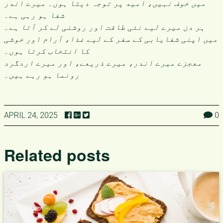
میں خوف نہیں، امید پر توجہ دیتا ہوں۔ میرے اندر
شفا ہو رہی ہے۔
ہر دن میرے لیے نئی طاقت اور روشنی لے کر آتا ہے۔
میں اپنی شفایابی کے سفر کے لیے غذا، آرام اور خوشی
کا انتخاب کرتا ہوں۔
معجزے میرے اندر، میرے ذریعے، اور میرے اردگرد
رونما ہو رہے ہیں۔
APRIL 24, 2025
0
Related posts